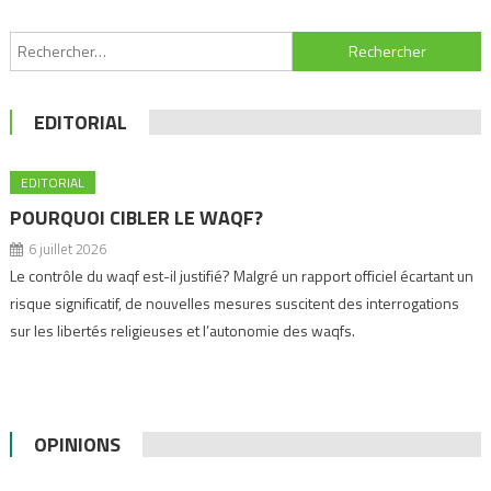
Navigation
Rechercher :
de
l’article
EDITORIAL
EDITORIAL
POURQUOI CIBLER LE WAQF?
6 juillet 2026
Le contrôle du waqf est-il justifié? Malgré un rapport officiel écartant un
risque significatif, de nouvelles mesures suscitent des interrogations
sur les libertés religieuses et l’autonomie des waqfs.
OPINIONS