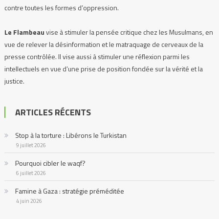
contre toutes les formes d’oppression.
Le Flambeau
vise à stimuler la pensée critique chez les Musulmans, en
vue de relever la désinformation et le matraquage de cerveaux de la
presse contrôlée. Il vise aussi à stimuler une réflexion parmi les
intellectuels en vue d’une prise de position fondée sur la vérité et la
justice.
Le Flambeau
se propose d’exposer, de dénoncer toutes les injustices,
ARTICLES RÉCENTS
et prendre la défense de tous les peuples opprimés, où qu’ils soient.
Stop à la torture : Libérons le Turkistan
Notre devise :
Stimuler la pensée critique, afin que nous ne soyons plus
9 juillet 2026
des suiveurs aveugles.
Pourquoi cibler le waqf?
6 juillet 2026
Famine à Gaza : stratégie préméditée
4 juin 2026