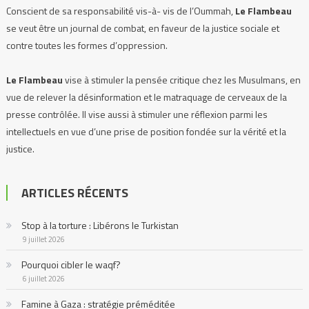
Conscient de sa responsabilité vis-à- vis de l’Oummah,
Le Flambeau
se veut être un journal de combat, en faveur de la justice sociale et
contre toutes les formes d’oppression.
Le Flambeau
vise à stimuler la pensée critique chez les Musulmans, en
vue de relever la désinformation et le matraquage de cerveaux de la
presse contrôlée. Il vise aussi à stimuler une réflexion parmi les
intellectuels en vue d’une prise de position fondée sur la vérité et la
justice.
Le Flambeau
se propose d’exposer, de dénoncer toutes les injustices,
ARTICLES RÉCENTS
et prendre la défense de tous les peuples opprimés, où qu’ils soient.
Stop à la torture : Libérons le Turkistan
Notre devise :
Stimuler la pensée critique, afin que nous ne soyons plus
9 juillet 2026
des suiveurs aveugles.
Pourquoi cibler le waqf?
6 juillet 2026
Famine à Gaza : stratégie préméditée