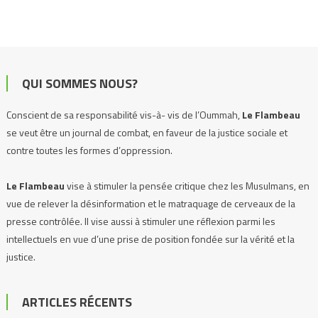
QUI SOMMES NOUS?
Conscient de sa responsabilité vis-à- vis de l’Oummah,
Le Flambeau
se veut être un journal de combat, en faveur de la justice sociale et
contre toutes les formes d’oppression.
Le Flambeau
vise à stimuler la pensée critique chez les Musulmans, en
vue de relever la désinformation et le matraquage de cerveaux de la
presse contrôlée. Il vise aussi à stimuler une réflexion parmi les
intellectuels en vue d’une prise de position fondée sur la vérité et la
justice.
Le Flambeau
se propose d’exposer, de dénoncer toutes les injustices,
ARTICLES RÉCENTS
et prendre la défense de tous les peuples opprimés, où qu’ils soient.