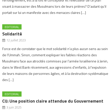
renseignement, est à la fois le concepteur et l’exécuteur de ce plan
visant à massacrer des Musulmans lors de leurs prières? D’autant qu’il
portait sur lui un manifeste avec des menaces claires […]
EDITORIAL
Solidarité
12 juillet 2023
Force est de constater que le mot solidarité n’a plus aucun sens au sein
de l’Ummah. Sinon, comment expliquer les faibles réactions des
Musulmans face aux atrocités commises par l’armée Israélienne à Jenin,
dans le West Bank récemment, aux agressions d’enfants, à l’expulsion
de leurs maisons de personnes âgées, et à la destruction systématique
des […]
EDITORIAL
CIJ: Une position claire attendue du Gouvernement
3 juin 2025