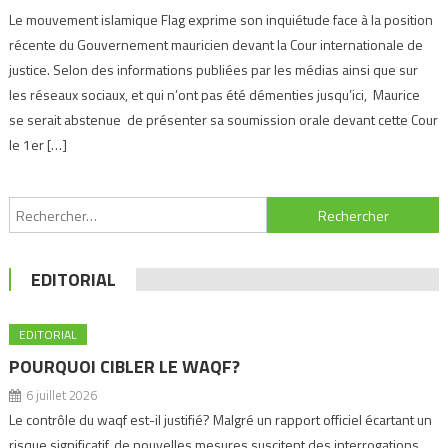
Le mouvement islamique Flag exprime son inquiétude face à la position
récente du Gouvernement mauricien devant la Cour internationale de
justice. Selon des informations publiées par les médias ainsi que sur
les réseaux sociaux, et qui n’ont pas été démenties jusqu’ici, Maurice
se serait abstenue de présenter sa soumission orale devant cette Cour
le 1er […]
Navigation
Rechercher :
de
l’article
EDITORIAL
EDITORIAL
POURQUOI CIBLER LE WAQF?
6 juillet 2026
Le contrôle du waqf est-il justifié? Malgré un rapport officiel écartant un
risque significatif, de nouvelles mesures suscitent des interrogations