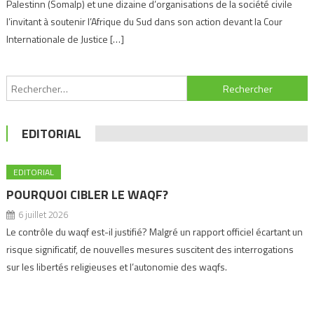
Palestinn (Somalp) et une dizaine d’organisations de la société civile
l’invitant à soutenir l’Afrique du Sud dans son action devant la Cour
Internationale de Justice […]
Navigation
Rechercher :
de
l’article
EDITORIAL
EDITORIAL
POURQUOI CIBLER LE WAQF?
6 juillet 2026
Le contrôle du waqf est-il justifié? Malgré un rapport officiel écartant un
risque significatif, de nouvelles mesures suscitent des interrogations
sur les libertés religieuses et l’autonomie des waqfs.