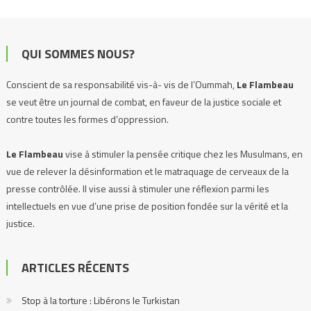
QUI SOMMES NOUS?
Conscient de sa responsabilité vis-à- vis de l’Oummah,
Le Flambeau
se veut être un journal de combat, en faveur de la justice sociale et
contre toutes les formes d’oppression.
Le Flambeau
vise à stimuler la pensée critique chez les Musulmans, en
vue de relever la désinformation et le matraquage de cerveaux de la
presse contrôlée. Il vise aussi à stimuler une réflexion parmi les
intellectuels en vue d’une prise de position fondée sur la vérité et la
justice.
Le Flambeau
se propose d’exposer, de dénoncer toutes les injustices,
ARTICLES RÉCENTS
et prendre la défense de tous les peuples opprimés, où qu’ils soient.
Stop à la torture : Libérons le Turkistan
Notre devise :
Stimuler la pensée critique, afin que nous ne soyons plus