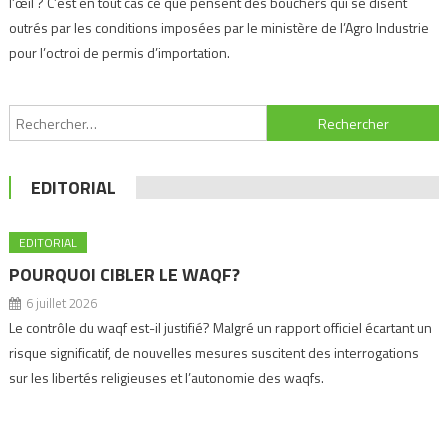
l’œil ? C’est en tout cas ce que pensent des bouchers qui se disent
outrés par les conditions imposées par le ministère de l’Agro Industrie
pour l’octroi de permis d’importation.
Navigation
Rechercher :
de
l’article
EDITORIAL
EDITORIAL
POURQUOI CIBLER LE WAQF?
6 juillet 2026
Le contrôle du waqf est-il justifié? Malgré un rapport officiel écartant un
risque significatif, de nouvelles mesures suscitent des interrogations
sur les libertés religieuses et l’autonomie des waqfs.