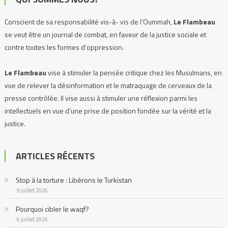
Conscient de sa responsabilité vis-à- vis de l’Oummah,
Le Flambeau
se veut être un journal de combat, en faveur de la justice sociale et
contre toutes les formes d’oppression.
Le Flambeau
vise à stimuler la pensée critique chez les Musulmans, en
vue de relever la désinformation et le matraquage de cerveaux de la
presse contrôlée. Il vise aussi à stimuler une réflexion parmi les
intellectuels en vue d’une prise de position fondée sur la vérité et la
justice.
Le Flambeau
se propose d’exposer, de dénoncer toutes les injustices,
ARTICLES RÉCENTS
et prendre la défense de tous les peuples opprimés, où qu’ils soient.
Stop à la torture : Libérons le Turkistan
Notre devise :
Stimuler la pensée critique, afin que nous ne soyons plus
9 juillet 2026
des suiveurs aveugles.
Pourquoi cibler le waqf?
6 juillet 2026