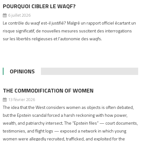
POURQUOI CIBLER LE WAQF?
6 juillet 2026
Le contrôle du waqf est-il justifié? Malgré un rapport officiel écartant un
risque significatif, de nouvelles mesures suscitent des interrogations
sur les libertés religieuses et l’autonomie des waqfs.
OPINIONS
THE COMMODIFICATION OF WOMEN
13 février 2026
The idea that the West considers women as objects is often debated,
but the Epstein scandal forced a harsh reckoning with how power,
wealth, and patriarchy intersect. The “Epstein files” — court documents,
testimonies, and flight logs — exposed a network in which young
women were allegedly recruited, trafficked, and exploited for the